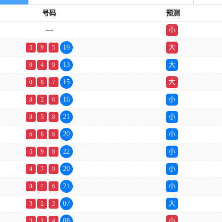
号码
预测
---
小
单
19
大
5
9
5
13
大
0
4
9
15
大
0
8
7
16
小
8
2
6
21
小
8
5
8
20
小
6
8
6
22
小
5
9
8
20
小
4
7
9
21
小
8
7
6
07
大
3
2
2
08
小
3
1
4