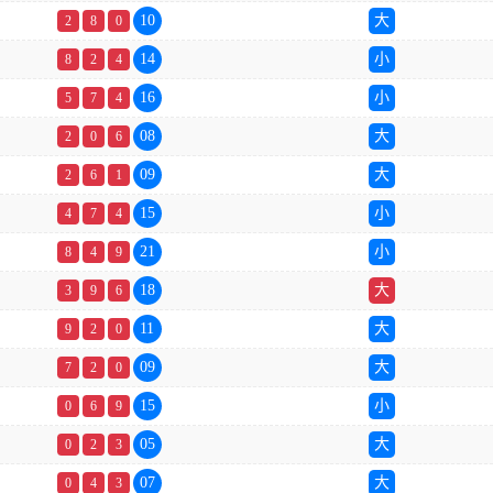
10
大
2
8
0
14
小
8
2
4
16
小
5
7
4
08
大
2
0
6
09
大
2
6
1
15
小
4
7
4
21
小
8
4
9
18
大
3
9
6
11
大
9
2
0
09
大
7
2
0
15
小
0
6
9
05
大
0
2
3
07
大
0
4
3