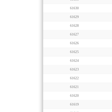
61630
61629
61628
61627
61626
61625
61624
61623
61622
61621
61620
61619