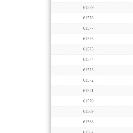
61579
61578
61577
61576
61575
61574
61573
61572
61571
61570
61569
61568
61567