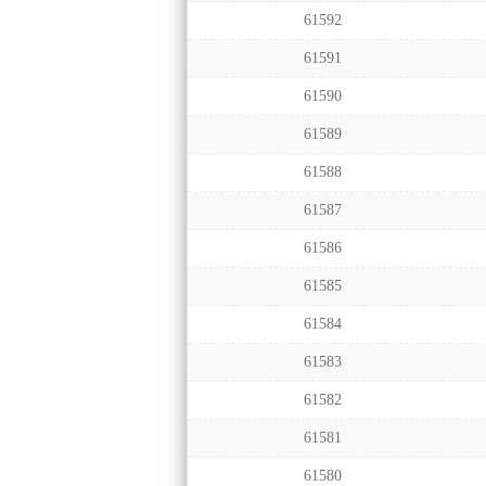
61592
61591
61590
61589
61588
61587
61586
61585
61584
61583
61582
61581
61580