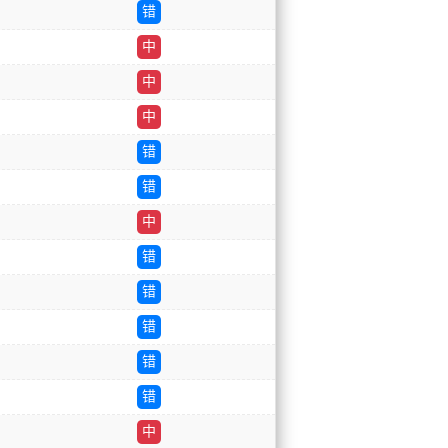
错
中
中
中
错
错
中
错
错
错
错
错
中