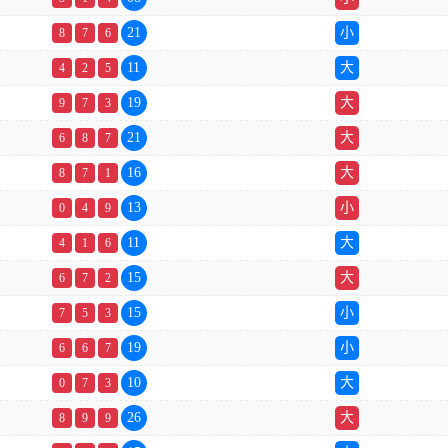
21
小
8
7
6
11
大
4
2
5
19
大
9
7
3
21
大
6
8
7
16
大
8
7
1
13
小
0
4
9
11
大
4
1
6
15
大
6
7
2
15
小
7
5
3
19
小
6
6
7
10
大
0
7
3
26
大
8
9
9