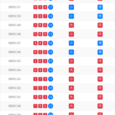
08091351
9
2
4
15
小
错
08091350
1
6
7
14
小
错
08091349
2
8
6
16
大
中
08091348
5
8
0
13
小
中
08091347
4
8
6
18
小
错
08091346
9
2
8
19
小
错
08091345
1
0
2
03
小
中
08091344
6
4
6
16
大
中
08091343
1
7
3
11
小
中
08091342
7
7
4
18
大
中
08091341
5
9
2
16
大
中
08091340
7
9
6
22
大
中