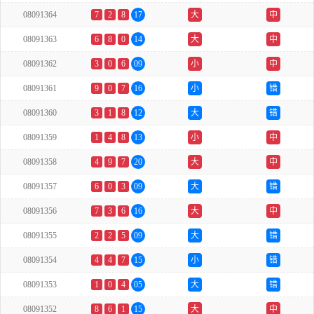
08091364
7
2
8
17
大
中
08091363
6
8
0
14
大
中
08091362
3
0
6
09
小
中
08091361
9
0
7
16
小
错
08091360
3
1
8
12
大
错
08091359
1
4
8
13
小
中
08091358
4
9
7
20
大
中
08091357
6
0
3
09
大
错
08091356
7
3
6
16
大
中
08091355
2
2
5
09
大
错
08091354
4
4
7
15
小
错
08091353
1
0
4
05
大
错
08091352
8
6
1
15
大
中