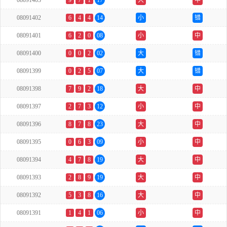
08091403
9
7
1
17
大
中
08091402
6
4
4
14
小
错
08091401
6
2
0
08
小
中
08091400
0
0
2
02
大
错
08091399
0
2
5
07
大
错
08091398
7
9
2
18
大
中
08091397
2
7
3
12
小
中
08091396
8
7
8
23
大
中
08091395
0
6
3
09
小
中
08091394
4
7
8
19
大
中
08091393
2
8
9
19
大
中
08091392
5
3
8
16
大
中
08091391
1
4
1
06
小
中