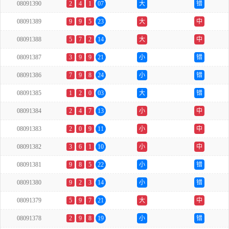
08091390
2
4
1
07
大
错
08091389
9
9
5
23
大
中
08091388
5
7
2
14
大
中
08091387
3
9
9
21
小
错
08091386
7
9
8
24
小
错
08091385
1
2
0
03
大
错
08091384
2
4
7
13
小
中
08091383
2
0
9
11
小
中
08091382
3
6
1
10
小
中
08091381
9
8
5
22
小
错
08091380
9
2
3
14
小
错
08091379
5
9
7
21
大
中
08091378
2
9
8
19
小
错