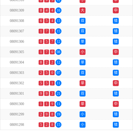
08091310
0
9
3
12
小
中
08091309
8
4
4
16
大
中
08091308
6
5
4
15
双
错
08091307
1
7
7
15
双
错
08091306
0
5
7
12
单
错
08091305
1
7
0
08
小
中
08091304
8
2
2
12
单
错
08091303
2
5
0
07
双
错
08091302
5
5
1
11
单
中
08091301
9
9
3
21
双
错
08091300
1
1
9
11
单
中
08091299
2
9
8
19
小
错
08091298
5
2
8
15
小
错