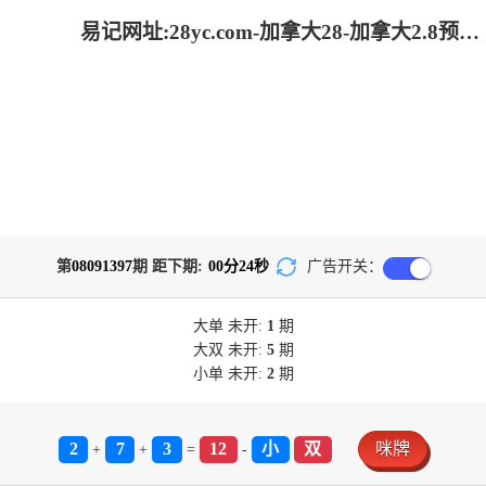
易记网址:28yc.com-加拿大28-加拿大2.8预测|神测在线预测pc|飞飞28加拿大在线预测_极致火热优质的免费预测
第
08091397
期 距下期:
00
分
24
秒
广告开关：
大单
未开:
1
期
大双
未开:
5
期
小单
未开:
2
期
2
7
3
12
小
双
咪牌
+
+
=
-