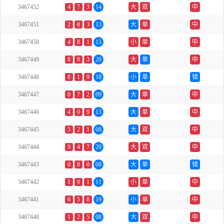
3467452
4
7
3
14
大
双
中
3467451
2
8
3
13
大
单
中
3467450
4
8
1
13
小
单
中
3467449
8
9
3
20
大
单
中
3467448
8
1
9
18
小
单
错
3467447
0
7
2
09
大
单
中
3467446
4
0
9
13
大
单
中
3467445
5
2
1
08
大
双
中
3467444
9
4
7
20
大
双
中
3467443
0
8
0
08
大
单
错
3467442
1
9
1
11
小
单
中
3467441
6
5
8
19
小
单
中
3467440
1
2
5
08
大
双
中