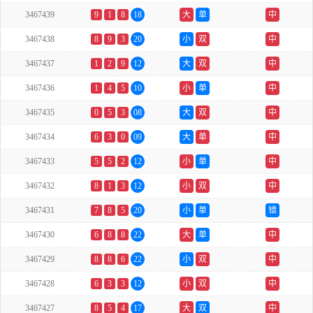
3467439
9
1
8
18
大
单
中
3467438
8
9
3
20
小
双
中
3467437
1
2
9
12
大
双
中
3467436
1
4
5
10
小
单
中
3467435
0
5
3
08
大
双
中
3467434
6
3
0
09
大
单
中
3467433
5
5
2
12
小
单
中
3467432
8
1
3
12
小
双
中
3467431
7
8
5
20
小
单
错
3467430
6
8
8
22
大
单
中
3467429
8
8
6
22
小
双
中
3467428
6
3
3
12
小
双
中
3467427
8
5
4
17
大
双
中