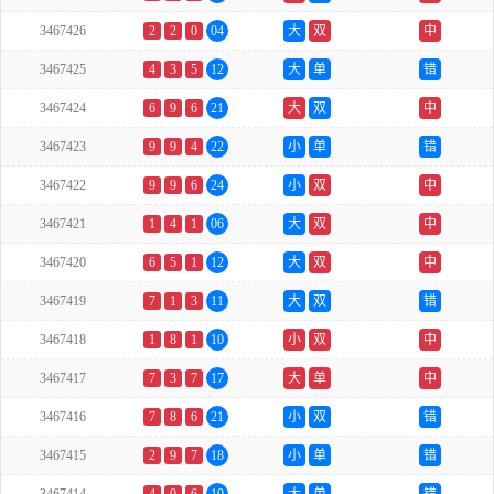
3467426
2
2
0
04
大
双
中
3467425
4
3
5
12
大
单
错
3467424
6
9
6
21
大
双
中
3467423
9
9
4
22
小
单
错
3467422
9
9
6
24
小
双
中
3467421
1
4
1
06
大
双
中
3467420
6
5
1
12
大
双
中
3467419
7
1
3
11
大
双
错
3467418
1
8
1
10
小
双
中
3467417
7
3
7
17
大
单
中
3467416
7
8
6
21
小
双
错
3467415
2
9
7
18
小
单
错