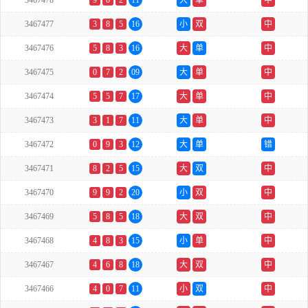
3467478
9
0
2
11
大
单
中
3467477
3
8
5
16
小
双
中
3467476
5
8
3
16
大
单
中
3467475
0
7
2
09
大
单
中
3467474
5
5
7
17
大
单
中
3467473
3
1
7
11
大
单
中
3467472
0
9
3
12
大
单
错
3467471
8
2
5
15
大
双
中
3467470
9
9
2
20
小
双
中
3467469
5
8
5
18
大
双
中
3467468
4
8
3
15
小
单
中
3467467
4
6
8
18
大
双
中
3467466
4
0
7
11
小
双
中