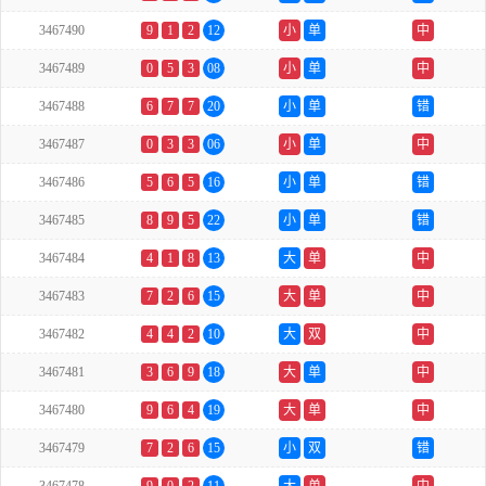
3467490
9
1
2
12
小
单
中
3467489
0
5
3
08
小
单
中
3467488
6
7
7
20
小
单
错
3467487
0
3
3
06
小
单
中
3467486
5
6
5
16
小
单
错
3467485
8
9
5
22
小
单
错
3467484
4
1
8
13
大
单
中
3467483
7
2
6
15
大
单
中
3467482
4
4
2
10
大
双
中
3467481
3
6
9
18
大
单
中
3467480
9
6
4
19
大
单
中
3467479
7
2
6
15
小
双
错