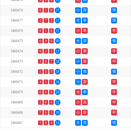
3466479
9
6
4
19
大
双
中
3466478
6
2
9
17
小
双
错
3466477
2
7
3
12
大
单
错
3466476
6
1
4
11
小
单
中
3466475
0
9
0
09
大
双
错
3466474
6
2
3
11
小
单
中
3466473
3
8
7
18
小
双
中
3466472
1
8
9
18
小
单
错
3466471
4
5
5
14
小
双
中
3466470
6
6
8
20
大
单
中
3466469
2
6
4
12
小
双
中
3466468
7
0
3
10
小
双
中
3466467
1
8
4
13
大
双
错