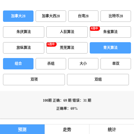
加拿大28
加拿大西28
台湾28
比特币28
朱厌算法
人狂算法
朱雀算法
放纵算法
荒芜算法
青天算法
组合
杀组
大小
单双
双项
双组
100期 正确：69 期 错误：31 期
正确率：69%
预测
走势
统计