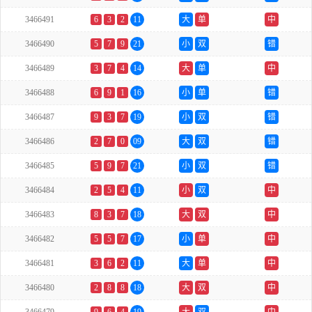
3466491
6
3
2
11
大
单
中
3466490
5
7
9
21
小
双
错
3466489
3
7
4
14
大
单
中
3466488
6
9
1
16
小
单
错
3466487
9
3
7
19
小
双
错
3466486
2
7
0
09
大
双
错
3466485
5
9
7
21
小
双
错
3466484
2
5
4
11
小
双
中
3466483
8
3
7
18
大
双
中
3466482
5
5
7
17
小
单
中
3466481
3
6
2
11
大
单
中
3466480
2
8
8
18
大
双
中