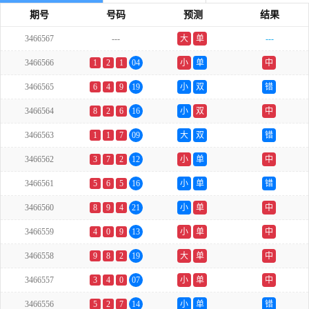
期号
号码
预测
结果
3466567
---
大
单
---
3466566
1
2
1
04
小
单
中
3466565
6
4
9
19
小
双
错
3466564
8
2
6
16
小
双
中
3466563
1
1
7
09
大
双
错
3466562
3
7
2
12
小
单
中
3466561
5
6
5
16
小
单
错
3466560
8
9
4
21
小
单
中
3466559
4
0
9
13
小
单
中
3466558
9
8
2
19
大
单
中
3466557
3
4
0
07
小
单
中
3466556
5
2
7
14
小
单
错