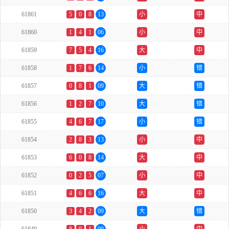
61861
5
0
8
13
小
中
61860
1
4
1
06
小
中
61859
7
5
4
16
大
中
61858
1
7
6
14
小
错
61857
0
8
1
09
大
错
61856
1
2
7
10
大
错
61855
4
6
7
17
小
错
61854
2
8
3
13
小
中
61853
6
0
8
14
大
中
61852
0
2
5
07
小
中
61851
4
6
6
16
大
中
61850
3
4
2
09
大
错