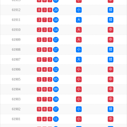
61913
0
8
3
11
小
中
61912
8
3
9
20
小
错
61911
3
7
0
10
大
错
61910
2
3
9
14
大
中
61909
5
3
9
17
大
中
61908
2
9
6
17
小
错
61907
0
7
3
10
大
错
61906
8
4
0
12
小
中
61905
2
1
2
05
小
中
61904
3
0
6
09
小
中
61903
3
7
0
10
小
中
61902
9
8
0
17
小
错
61901
1
4
6
11
小
中