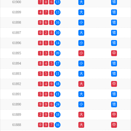
61900
7
0
6
13
大
错
61899
4
7
2
13
大
错
61898
9
6
1
16
小
错
61897
0
2
8
10
大
错
61896
8
1
5
14
小
错
61895
1
3
5
09
小
中
61894
8
4
5
17
小
错
61893
5
5
1
11
大
错
61892
5
4
9
18
大
中
61891
5
0
6
11
大
错
61890
9
9
6
24
小
错
61889
2
9
7
18
大
中
61888
0
9
7
16
大
中