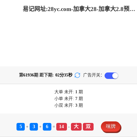
易记网址:28yc.com-加拿大28-加拿大2.8预测|神测在线预测pc|飞飞28加拿大在线预测_极致火热优质的免费预测
第
61936
期 距下期:
02
分
35
秒
广告开关：
大单
未开:
1
期
小单
未开:
7
期
小双
未开:
3
期
5
3
6
14
大
双
咪牌
+
+
=
-