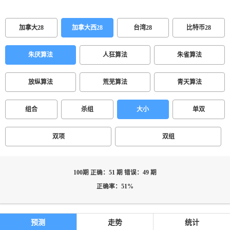
加拿大28
加拿大西28
台湾28
比特币28
朱厌算法
人狂算法
朱雀算法
放纵算法
荒芜算法
青天算法
组合
杀组
大小
单双
双项
双组
100期 正确：51 期 错误：49 期
正确率：51%
预测
走势
统计