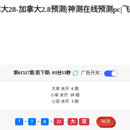
第
61517
期 距下期:
03
分
52
秒
广告开关：
大单
未开:
6
期
小单
未开:
10
期
小双
未开:
3
期
7
+
7
+
8
=
22
-
大
双
咪牌