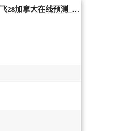
易记网址:28yc.com-加拿大28-加拿大2.8预测|神测在线预测pc|飞飞28加拿大在线预测_极致火热优质的免费预测