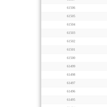
61506
61505
61504
61503
61502
61501
61500
61499
61498
61497
61496
61495