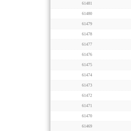
61481
61480
61479
61478
61477
61476
61475
61474
61473
61472
61471
61470
61469