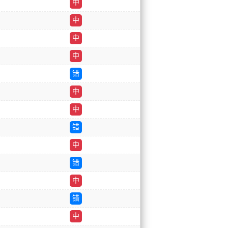
中
中
中
中
错
中
中
错
中
错
中
错
中