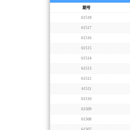
期号
61518
61517
61516
61515
61514
61513
61512
61511
61510
61509
61508
61507