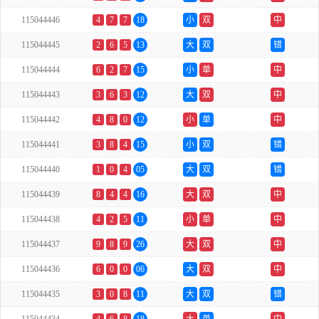
115044446
4
7
7
18
小
双
中
115044445
2
6
5
13
大
双
错
115044444
6
2
7
15
小
单
中
115044443
3
6
3
12
大
双
中
115044442
4
8
0
12
小
单
中
115044441
3
8
4
15
小
双
错
115044440
1
0
4
05
大
双
错
115044439
8
4
4
16
大
双
中
115044438
4
2
5
11
小
单
中
115044437
9
8
9
26
大
双
中
115044436
6
0
0
06
大
双
中
115044435
3
0
8
11
大
双
错