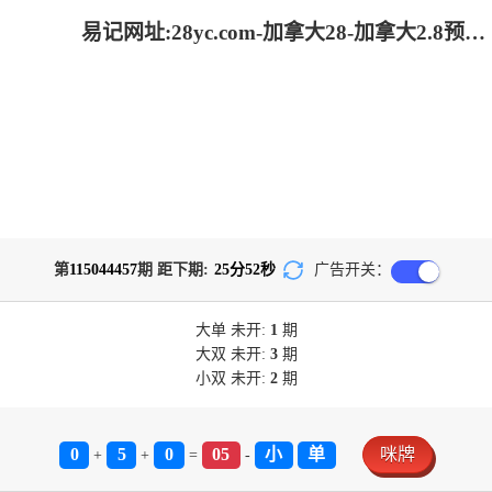
易记网址:28yc.com-加拿大28-加拿大2.8预测|神测在线预测pc|飞飞28加拿大在线预测_极致火热优质的免费预测
第
115044457
期 距下期:
25
分
52
秒
广告开关：
大单
未开:
1
期
大双
未开:
3
期
小双
未开:
2
期
0
5
0
05
小
单
咪牌
+
+
=
-