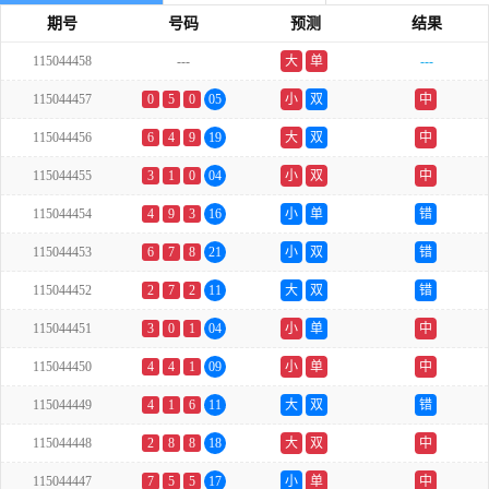
期号
号码
预测
结果
115044458
---
大
单
---
115044457
0
5
0
05
小
双
中
115044456
6
4
9
19
大
双
中
115044455
3
1
0
04
小
双
中
115044454
4
9
3
16
小
单
错
115044453
6
7
8
21
小
双
错
115044452
2
7
2
11
大
双
错
115044451
3
0
1
04
小
单
中
115044450
4
4
1
09
小
单
中
115044449
4
1
6
11
大
双
错
115044448
2
8
8
18
大
双
中
115044447
7
5
5
17
小
单
中