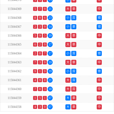
115044370
3
5
7
15
小
单
中
115044369
5
7
9
21
大
单
中
115044368
8
9
6
23
小
双
错
115044367
2
3
9
14
小
单
错
115044366
5
9
5
19
大
单
中
115044365
6
2
9
17
大
单
中
115044364
2
8
7
17
小
双
错
115044363
7
3
9
19
大
单
中
115044362
9
1
9
19
小
双
错
115044361
4
9
8
21
大
双
中
115044360
7
8
3
18
大
双
中
115044359
1
5
1
07
大
单
中
115044358
4
3
0
07
大
单
中