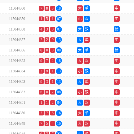
115044360
7
8
3
18
大
单
中
115044359
1
5
1
07
小
双
中
115044358
4
3
0
07
大
双
错
115044357
2
2
9
13
大
单
中
115044356
0
0
8
08
大
单
错
115044355
9
7
2
18
大
双
中
115044354
3
9
1
13
小
双
中
115044353
9
3
1
13
大
单
中
115044352
6
0
2
08
小
双
中
115044351
1
1
2
04
大
双
中
115044350
3
7
6
16
大
单
中
115044349
7
5
4
16
大
双
中