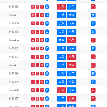
3467488
6
7
7
20
大双
小单
中
3467487
0
3
3
06
小单
大双
错
3467486
5
6
5
16
小双
大单
错
3467485
8
9
5
22
大单
小双
错
3467484
4
1
8
13
大双
小单
中
3467483
7
2
6
15
小单
大双
错
3467482
4
4
2
10
大单
小双
中
3467481
3
6
9
18
小单
大双
中
3467480
9
6
4
19
大双
小单
错
3467479
7
2
6
15
大双
小单
错
3467478
9
0
2
11
小单
大双
中
3467477
3
8
5
16
小单
大双
中