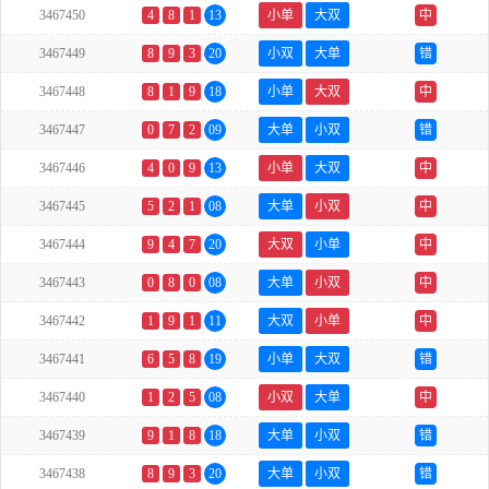
3467450
4
8
1
13
小单
大双
中
3467449
8
9
3
20
小双
大单
错
3467448
8
1
9
18
小单
大双
中
3467447
0
7
2
09
大单
小双
错
3467446
4
0
9
13
小单
大双
中
3467445
5
2
1
08
大单
小双
中
3467444
9
4
7
20
大双
小单
中
3467443
0
8
0
08
大单
小双
中
3467442
1
9
1
11
大双
小单
中
3467441
6
5
8
19
小单
大双
错
3467440
1
2
5
08
小双
大单
中
3467439
9
1
8
18
大单
小双
错
3467438
8
9
3
20
大单
小双
错