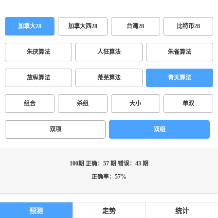
加拿大28
加拿大西28
台湾28
比特币28
朱厌算法
人狂算法
朱雀算法
放纵算法
荒芜算法
青天算法
组合
杀组
大小
单双
双项
双组
100期 正确：57 期 错误：43 期
正确率：57%
预测
走势
统计