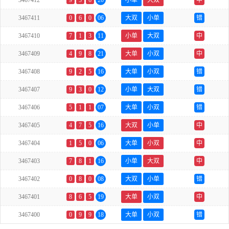
3467412
9
5
6
20
小单
大双
中
3467411
0
6
0
06
大双
小单
错
3467410
7
1
3
11
小单
大双
中
3467409
4
9
8
21
大单
小双
中
3467408
9
2
5
16
大单
小双
错
3467407
9
3
0
12
小单
大双
错
3467406
5
1
1
07
大单
小双
错
3467405
4
7
5
16
大双
小单
中
3467404
1
5
0
06
大单
小双
中
3467403
7
8
1
16
小单
大双
中
3467402
0
8
0
08
大双
小单
错
3467401
8
6
5
19
大单
小双
中
3467400
0
9
9
18
大单
小双
错