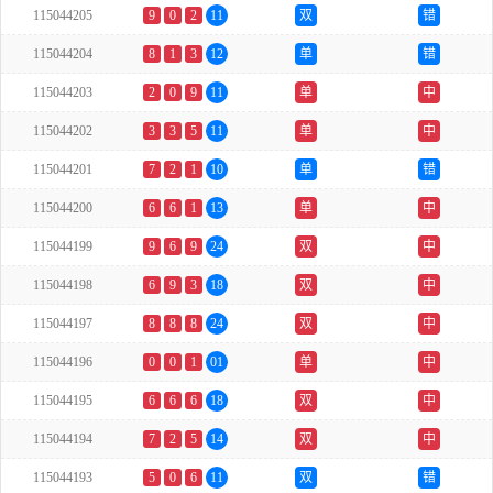
115044205
9
0
2
11
双
错
115044204
8
1
3
12
单
错
115044203
2
0
9
11
单
中
115044202
3
3
5
11
单
中
115044201
7
2
1
10
单
错
115044200
6
6
1
13
单
中
115044199
9
6
9
24
双
中
115044198
6
9
3
18
双
中
115044197
8
8
8
24
双
中
115044196
0
0
1
01
单
中
115044195
6
6
6
18
双
中
115044194
7
2
5
14
双
中
115044193
5
0
6
11
双
错