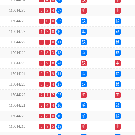
115044231
8
4
8
20
双
中
115044230
0
3
4
07
单
中
115044229
3
0
0
03
双
错
115044228
1
7
8
16
单
错
115044227
6
5
0
11
双
错
115044226
2
8
3
13
双
错
115044225
7
9
8
24
双
中
115044224
0
2
9
11
双
错
115044223
8
5
4
17
双
错
115044222
2
1
2
05
单
中
115044221
2
4
4
10
单
错
115044220
2
8
0
10
单
错
115044219
0
8
5
13
单
中