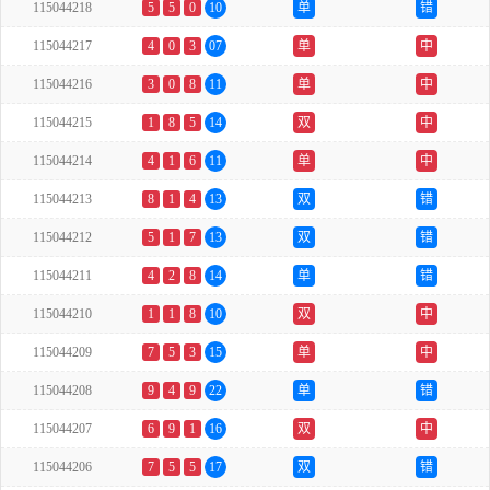
115044218
5
5
0
10
单
错
115044217
4
0
3
07
单
中
115044216
3
0
8
11
单
中
115044215
1
8
5
14
双
中
115044214
4
1
6
11
单
中
115044213
8
1
4
13
双
错
115044212
5
1
7
13
双
错
115044211
4
2
8
14
单
错
115044210
1
1
8
10
双
中
115044209
7
5
3
15
单
中
115044208
9
4
9
22
单
错
115044207
6
9
1
16
双
中
115044206
7
5
5
17
双
错