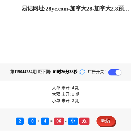
易记网址:28yc.com-加拿大28-加拿大2.8预测|神测在线预测pc|飞飞28加拿大在线预测_极致火热优质的免费预测
第
115044254
期 距下期:
01
时
26
分
38
秒
广告开关：
大单
未开:
4
期
大双
未开:
1
期
小单
未开:
2
期
2
0
4
06
小
双
咪牌
+
+
=
-