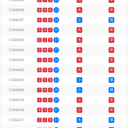
115044369
5
7
9
21
大
中
115044368
8
9
6
23
大
中
115044367
2
3
9
14
小
错
115044366
5
9
5
19
大
中
115044365
6
2
9
17
大
中
115044364
2
8
7
17
大
中
115044363
7
3
9
19
大
中
115044362
9
1
9
19
大
中
115044361
4
9
8
21
小
错
115044360
7
8
3
18
小
错
115044359
1
5
1
07
小
中
115044358
4
3
0
07
小
中
115044357
2
2
9
13
大
错