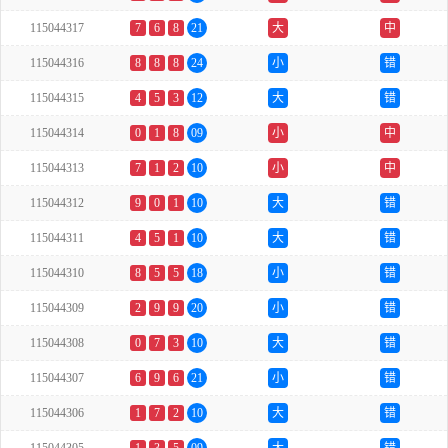
115044317
7
6
8
21
大
中
115044316
8
8
8
24
小
错
115044315
4
5
3
12
大
错
115044314
0
1
8
09
小
中
115044313
7
1
2
10
小
中
115044312
9
0
1
10
大
错
115044311
4
5
1
10
大
错
115044310
8
5
5
18
小
错
115044309
2
9
9
20
小
错
115044308
0
7
3
10
大
错
115044307
6
9
6
21
小
错
115044306
1
7
2
10
大
错