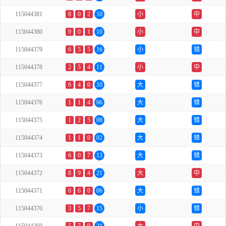
115044381
8
0
2
10
小
中
115044380
9
0
1
10
小
中
115044379
6
5
5
16
小
错
115044378
2
5
4
11
小
中
115044377
6
4
0
10
大
错
115044376
1
1
4
06
大
错
115044375
1
2
5
08
大
错
115044374
1
1
0
02
大
错
115044373
6
0
7
13
大
错
115044372
8
9
4
21
大
中
115044371
0
6
0
06
大
错
115044370
3
5
7
15
小
错