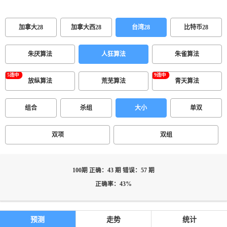
加拿大28
加拿大西28
台湾28
比特币28
朱厌算法
人狂算法
朱雀算法
放纵算法
荒芜算法
青天算法
组合
杀组
大小
单双
双项
双组
100期 正确：43 期 错误：57 期
正确率：43%
预测
走势
统计